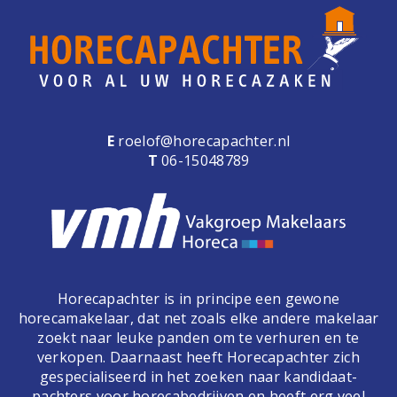
e
n
a
v
i
g
a
E
roelof@horecapachter.nl
t
T
06-15048789
i
o
n
Horecapachter is in principe een gewone
horecamakelaar, dat net zoals elke andere makelaar
zoekt naar leuke panden om te verhuren en te
verkopen. Daarnaast heeft Horecapachter zich
gespecialiseerd in het zoeken naar kandidaat-
pachters voor horecabedrijven en heeft erg veel