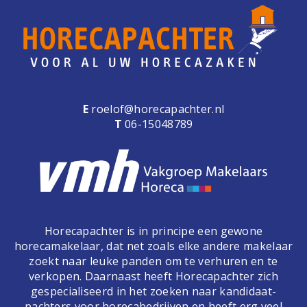
e
n
a
v
i
g
a
E
roelof@horecapachter.nl
t
T
06-15048789
i
o
n
Horecapachter is in principe een gewone
horecamakelaar, dat net zoals elke andere makelaar
zoekt naar leuke panden om te verhuren en te
verkopen. Daarnaast heeft Horecapachter zich
gespecialiseerd in het zoeken naar kandidaat-
pachters voor horecabedrijven en heeft erg veel