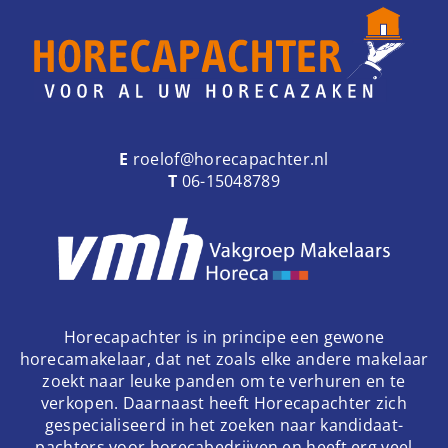
e
n
a
v
i
g
a
E
roelof@horecapachter.nl
t
T
06-15048789
i
o
n
Horecapachter is in principe een gewone
horecamakelaar, dat net zoals elke andere makelaar
zoekt naar leuke panden om te verhuren en te
verkopen. Daarnaast heeft Horecapachter zich
gespecialiseerd in het zoeken naar kandidaat-
pachters voor horecabedrijven en heeft erg veel