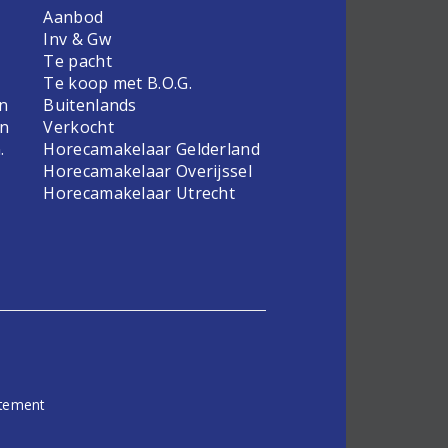
Aanbod
Inv & Gw
Te pacht
Te koop met B.O.G.
en
Buitenlands
en
Verkocht
.
Horecamakelaar Gelderland
Horecamakelaar Overijssel
Horecamakelaar Utrecht
atement