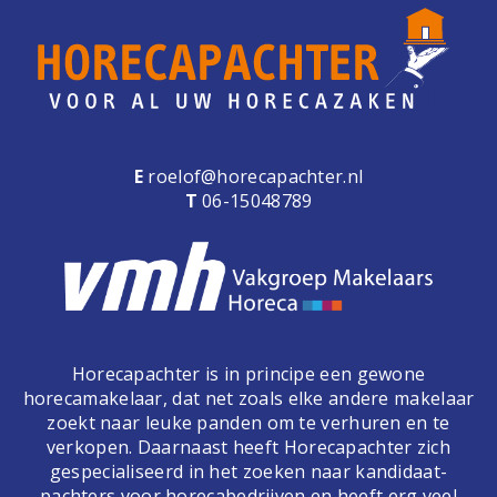
e
n
a
v
i
g
a
E
roelof@horecapachter.nl
t
T
06-15048789
i
o
n
Horecapachter is in principe een gewone
horecamakelaar, dat net zoals elke andere makelaar
zoekt naar leuke panden om te verhuren en te
verkopen. Daarnaast heeft Horecapachter zich
gespecialiseerd in het zoeken naar kandidaat-
pachters voor horecabedrijven en heeft erg veel