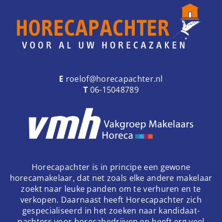
e
n
a
v
i
g
a
E
roelof@horecapachter.nl
t
T
06-15048789
i
o
n
Horecapachter is in principe een gewone
horecamakelaar, dat net zoals elke andere makelaar
zoekt naar leuke panden om te verhuren en te
verkopen. Daarnaast heeft Horecapachter zich
gespecialiseerd in het zoeken naar kandidaat-
pachters voor horecabedrijven en heeft erg veel