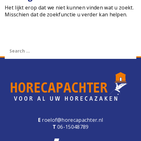
e
Het lijkt erop dat we niet kunnen vinden wat u zoekt.
n
Misschien dat de zoekfunctie u verder kan helpen.
a
v
i
g
a
t
i
o
n
E
roelof@horecapachter.nl
T
06-15048789