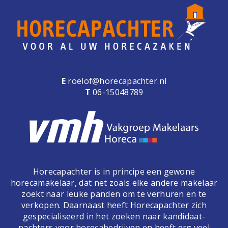
e
n
a
v
i
g
a
E
roelof@horecapachter.nl
t
T
06-15048789
i
o
n
Horecapachter is in principe een gewone
horecamakelaar, dat net zoals elke andere makelaar
zoekt naar leuke panden om te verhuren en te
verkopen. Daarnaast heeft Horecapachter zich
gespecialiseerd in het zoeken naar kandidaat-
pachters voor horecabedrijven en heeft erg veel