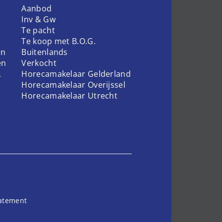
Aanbod
Inv & Gw
Te pacht
Te koop met B.O.G.
en
Buitenlands
en
Verkocht
.
Horecamakelaar Gelderland
Horecamakelaar Overijssel
Horecamakelaar Utrecht
tatement