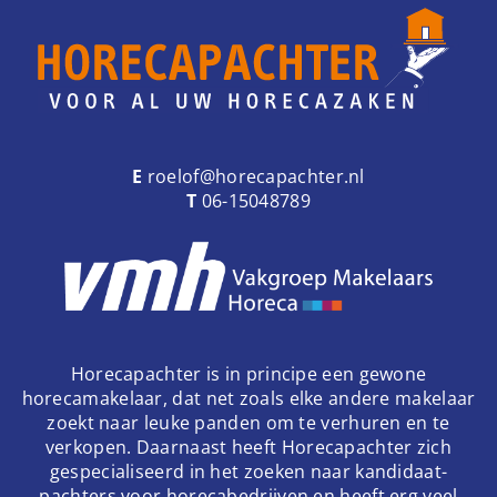
e
n
a
v
i
g
a
E
roelof@horecapachter.nl
t
T
06-15048789
i
o
n
Horecapachter is in principe een gewone
horecamakelaar, dat net zoals elke andere makelaar
zoekt naar leuke panden om te verhuren en te
verkopen. Daarnaast heeft Horecapachter zich
gespecialiseerd in het zoeken naar kandidaat-
pachters voor horecabedrijven en heeft erg veel