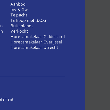
Aanbod
Inv & Gw
Te pacht
Te koop met B.O.G.
en
Buitenlands
en
Verkocht
.
Horecamakelaar Gelderland
Horecamakelaar Overijssel
Horecamakelaar Utrecht
tatement