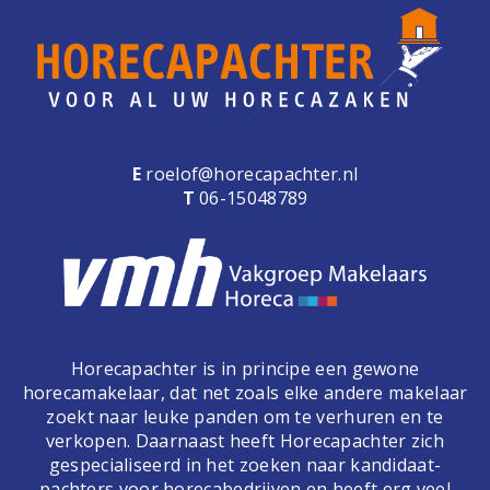
e
n
a
v
i
g
a
E
roelof@horecapachter.nl
t
T
06-15048789
i
o
n
Horecapachter is in principe een gewone
horecamakelaar, dat net zoals elke andere makelaar
zoekt naar leuke panden om te verhuren en te
verkopen. Daarnaast heeft Horecapachter zich
gespecialiseerd in het zoeken naar kandidaat-
pachters voor horecabedrijven en heeft erg veel