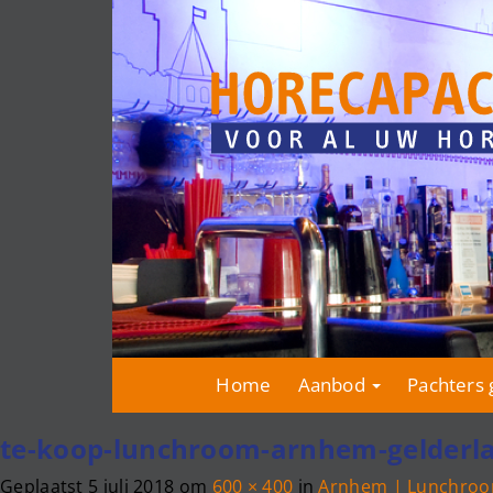
Home
Aanbod
Pachters 
te-koop-lunchroom-arnhem-gelderl
Geplaatst
5 juli 2018
om
600 × 400
in
Arnhem | Lunchro