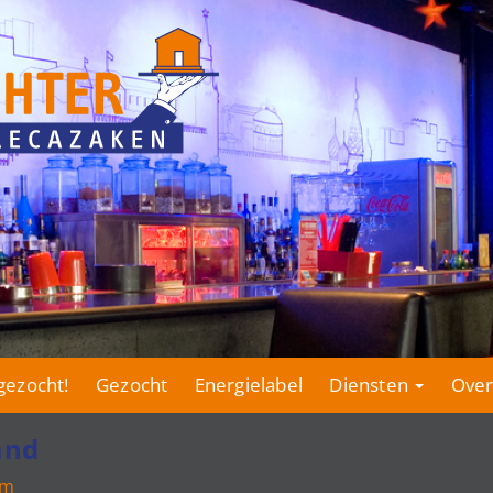
gezocht!
Gezocht
Energielabel
Diensten
Over
and
om