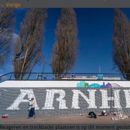
←
Vorige
Reageren en trackbacks plaatsen is op dit moment geslot