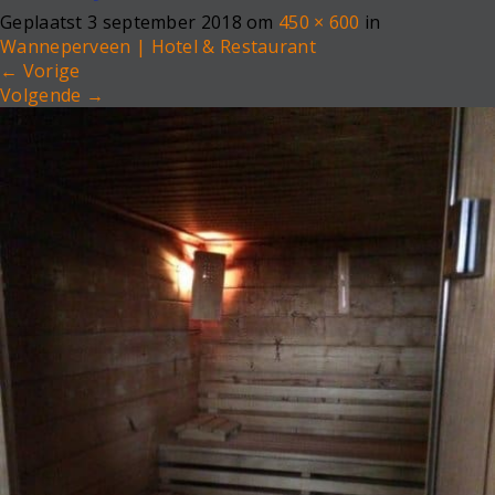
e
Geplaatst
3 september 2018
om
450 × 600
in
n
Wanneperveen | Hotel & Restaurant
a
←
Vorige
v
Volgende
→
i
g
a
t
i
o
n