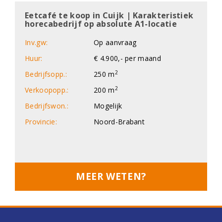
Eetcafé te koop in Cuijk | Karakteristiek
horecabedrijf op absolute A1-locatie
Inv.gw:
Op aanvraag
Huur:
€ 4.900,- per maand
2
Bedrijfsopp.:
250 m
2
Verkoopopp.:
200 m
Bedrijfswon.:
Mogelijk
Provincie:
Noord-Brabant
MEER WETEN?