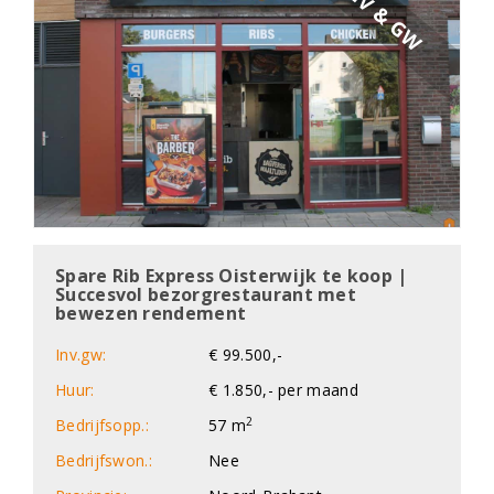
INV & GW
e
n
a
v
i
g
a
t
i
o
n
Spare Rib Express Oisterwijk te koop |
Succesvol bezorgrestaurant met
bewezen rendement
Inv.gw:
€ 99.500,-
Huur:
€ 1.850,- per maand
2
Bedrijfsopp.:
57 m
Bedrijfswon.:
Nee